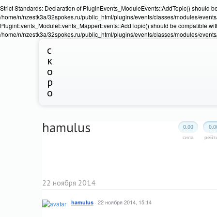
Strict Standards: Declaration of PluginEvents_ModuleEvents::AddTopic() should b
/home/n/nzestk3a/32spokes.ru/public_html/plugins/events/classes/modules/events/Ev
PluginEvents_ModuleEvents_MapperEvents::AddTopic() should be compatible wit
/home/n/nzestk3a/32spokes.ru/public_html/plugins/events/classes/modules/events
с
к
о
р
о
hamulus
0.00
0.0
сила
рейт
22 ноября 2014
·
22 ноября 2014, 15:14
hamulus