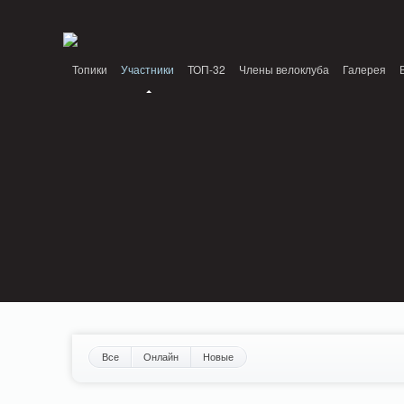
Notice: MemcachePool::get(): Server localhost (tcp 11211, udp 0) failed with: Conn
/home/n/nzestk3a/32spokes.ru/public_html/engine/lib/external/DklabCache/Zen
Топики
Участники
ТОП-32
Члены велоклуба
Галерея
Вопрос-ответ
Байки
События
Партнеры
Все
Онлайн
Новые