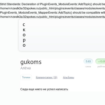
Strict Standards: Declaration of PluginEvents_ModuleEvents::AddTopic() should b
/home/n/nzestk3a/32spokes.ru/public_html/plugins/events/classes/modules/events/Ev
PluginEvents_ModuleEvents_MapperEvents::AddTopic() should be compatible wit
/home/n/nzestk3a/32spokes.ru/public_html/plugins/events/classes/modules/events
с
к
о
р
о
gukoms
5.63
+13.0
сила
рейти
Алёна
Топики
Комментарии (16)
Альбомы
Сюда еще никто не успел написать