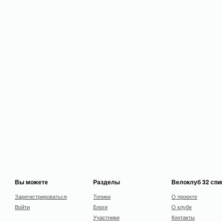
Вы можете
Разделы
Велоклуб 32 сп
Зарегистрироваться
Топики
О проекте
Войти
Блоги
О клубе
Участники
Контакты