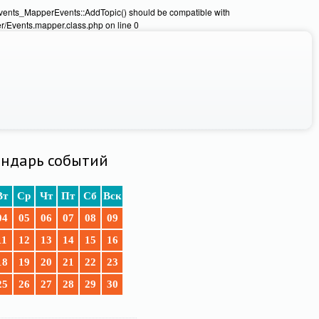
Events_MapperEvents::AddTopic() should be compatible with
/Events.mapper.class.php on line 0
ндарь событий
Вт
Ср
Чт
Пт
Сб
Вск
04
05
06
07
08
09
11
12
13
14
15
16
18
19
20
21
22
23
25
26
27
28
29
30