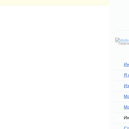
Оффла
Ин
Я 
Из
Мо
Мо
Ин
Ст