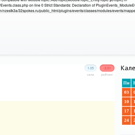
Events.class.php on line 0 Strict Standards: Declaration of PluginEvents_Module
/nzestk3a/32spokes.ru/public_html/plugins/events/classes/modules/events/mapper
Кале
1.05
-2.01
сила
рейтинг
Пн
03
10
17
24