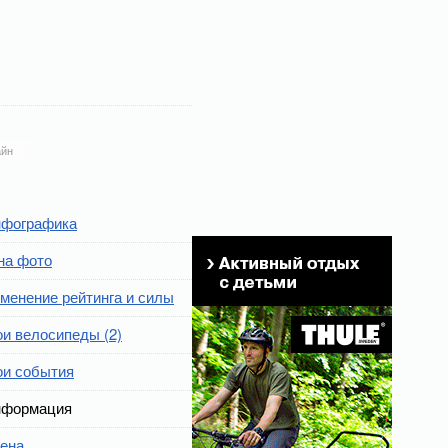
йн
фографика
на фото
менение рейтинга и силы
и велосипеды (2)
и события
формация
ена