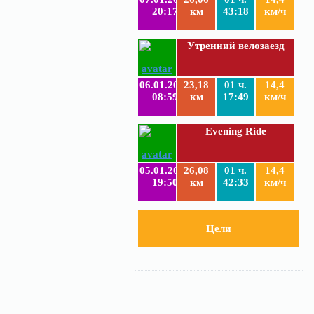
20:17
км
43:18
км/ч
Утренний велозаезд
06.01.2019
23,18
01 ч.
14,4
08:59
км
17:49
км/ч
Evening Ride
05.01.2019
26,08
01 ч.
14,4
19:50
км
42:33
км/ч
Цели