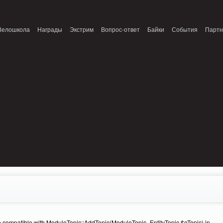
onnection refused (111) in /home/n/nzestk3a/32spokes.ru/public_html/engine/lib/
Велошкола
Награды
Экстрим
Вопрос-ответ
Байки
События
Парт
e compatible with ModuleTopic::AddTopic(ModuleTopic_EntityTopic $oTopic) in