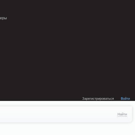
external/DklabCache/Zend/Cache/Backend/Memcached.php on line 134
неры
Зарегистрироваться
Войти
Найти