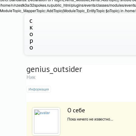
/home/n/nzestk3a/32spokes.ru/public_html/plugins/events/classes/modules/events/
ModuleTopic_MapperTopic::AddTopic(ModuleTopic_EntityTopic $oTopic) in /home/n
с
к
о
р
о
genius_outsider
Ник
Информация
О себе
Пока ничего не известно...