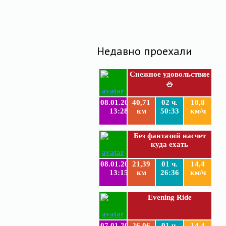
Недавно проехали
Снежное удовольствие
⛄
08.01.2019
40,71
02 ч.
10,8
13:28
км
50:33
км/ч
Без фантазий насчет
куда ехать
08.01.2019
21,39
01 ч.
14,4
13:15
км
26:36
км/ч
Evening Ride
07.01.2019
26,06
01 ч.
14,4