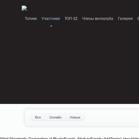
Notice: MemcachePool::get(): Server localhost (tcp 11211, udp 0) failed with: C
Топики
Участники
ТОП-32
Члены велоклуба
Галерея
Все
Онлайн
Новые
Strict Standards: Declaration of PluginEvents_ModuleEvents::AddTopic() should b