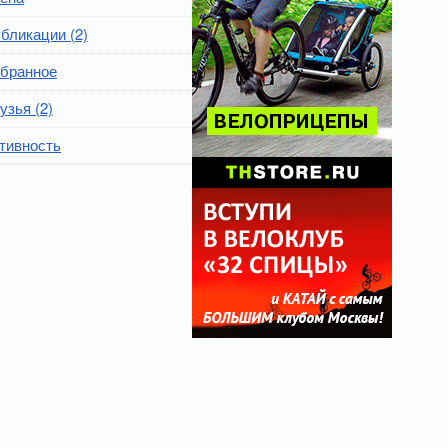
бликации (2)
бранное
узья (2)
тивность