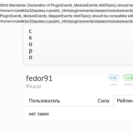
Strict Standards: Declaration of PluginEvents_ModuleEvents::AddTopic() should b
/home/n/nzestk3a/32spokes.ru/public_html/plugins/events/classes/modules/events/Ev
PluginEvents_ModuleEvents_MapperEvents::AddTopic() should be compatible wit
/home/n/nzestk3a/32spokes.ru/public_html/plugins/events/classes/modules/events
с
к
о
р
о
fedor91
0.00
+1.6
сила
рейти
Фёдор
Пользователь
Сила
Рейтин
нет таких