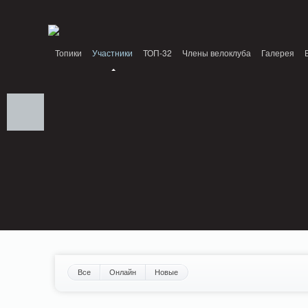
Notice: MemcachePool::get(): Server localhost (tcp 11211, udp 0) failed with: Conn
/home/n/nzestk3a/32spokes.ru/public_html/engine/lib/external/DklabCache/Zen
Топики
Участники
ТОП-32
Члены велоклуба
Галерея
Вопрос-ответ
Байки
События
Партнеры
Все
Онлайн
Новые