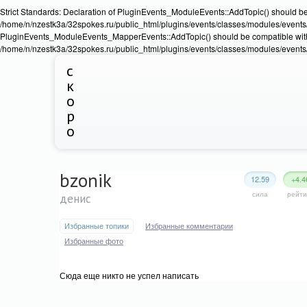
Strict Standards: Declaration of PluginEvents_ModuleEvents::AddTopic() should b
/home/n/nzestk3a/32spokes.ru/public_html/plugins/events/classes/modules/events/Ev
PluginEvents_ModuleEvents_MapperEvents::AddTopic() should be compatible wit
/home/n/nzestk3a/32spokes.ru/public_html/plugins/events/classes/modules/events
с
к
о
р
о
bzonik
12.59
+4.4
сила
рейти
денис
Избранные топики
Избранные комментарии
Избранные фото
Сюда еще никто не успел написать