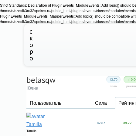
Strict Standards: Declaration of PluginEvents_ModuleEvents::AddTopic() should b
/home/n/nzestk3a/32spokes.ru/public_html/plugins/events/classes/modules/events/Ev
PluginEvents_ModuleEvents_MapperEvents::AddTopic() should be compatible wit
/home/n/nzestk3a/32spokes.ru/public_html/plugins/events/classes/modules/events
с
к
о
р
о
belasqw
13.70
+10.0
сила
рейти
Юлия
Пользователь
Сила
Рейтин
Tamilla
82.87
39.72
Tamilla