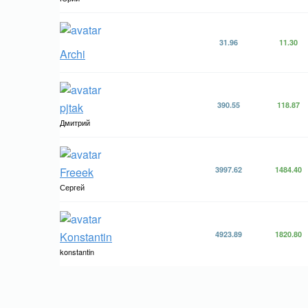
31.96
11.30
Archi
pjtak
390.55
118.87
Дмитрий
Freeek
3997.62
1484.40
Сергей
Konstantin
4923.89
1820.80
konstantin