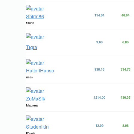
Shirin86
114.64
46.64
Shirin
9.66
6.86
Tigra
HattoriHanso
938.16
334.75
иван
ZuMaSik
1214.00
436.35
Марина
Studenikin
12.99
8.98
Юрий