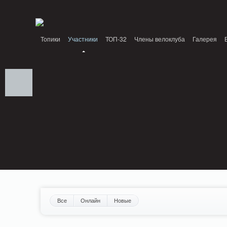
Notice: MemcachePool::get(): Server localhost (tcp 11211, udp 0) failed with: Conn
/home/n/nzestk3a/32spokes.ru/public_html/engine/lib/external/DklabCache/Zen
Топики
Участники
ТОП-32
Члены велоклуба
Галерея
Вопрос-ответ
Байки
События
Партнеры
Все
Онлайн
Новые