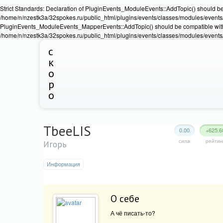
Strict Standards: Declaration of PluginEvents_ModuleEvents::AddTopic() should b
/home/n/nzestk3a/32spokes.ru/public_html/plugins/events/classes/modules/events/Ev
PluginEvents_ModuleEvents_MapperEvents::AddTopic() should be compatible wit
/home/n/nzestk3a/32spokes.ru/public_html/plugins/events/classes/modules/events
с
к
о
р
о
TbeeLIS
0.00
+625.6
сила
рейтин
Игорь
Информация
О себе
А чё писать-то?