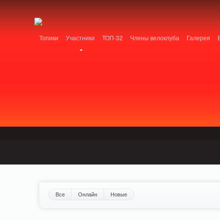
Notice: MemcachePool::get(): Server localhost (tcp 11211, udp 0) failed with: Conn
/home/n/nzestk3a/32spokes.ru/public_html/engine/lib/external/DklabCache/Zen
Топики
Участники
ТОП-32
Члены велоклуба
Галерея
Вопрос-ответ
Байки
События
Партнеры
Все
Онлайн
Новые