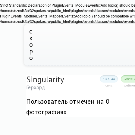
Strict Standards: Declaration of PluginEvents_ModuleEvents::AddTopic() should b
/home/n/nzestk3a/32spokes.ru/public_html/plugins/events/classes/modules/events/Ev
PluginEvents_ModuleEvents_MapperEvents::AddTopic() should be compatible wit
/home/n/nzestk3a/32spokes.ru/public_html/plugins/events/classes/modules/events
с
к
о
р
о
Singularity
1399.44
+529.0
сила
рейтин
Герхард
Пользователь отмечен на 0
фотографиях