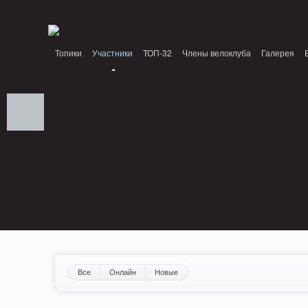
Notice: MemcachePool::get(): Server localhost (tcp 11211, udp 0) failed with: Conn
/home/n/nzestk3a/32spokes.ru/public_html/engine/lib/external/DklabCache/Zen
Топики
Участники
ТОП-32
Члены велоклуба
Галерея
Вопрос-ответ
Байки
События
Партнеры
Все
Онлайн
Новые