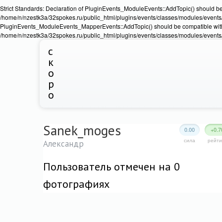
Strict Standards: Declaration of PluginEvents_ModuleEvents::AddTopic() should b
/home/n/nzestk3a/32spokes.ru/public_html/plugins/events/classes/modules/events/Ev
PluginEvents_ModuleEvents_MapperEvents::AddTopic() should be compatible wit
/home/n/nzestk3a/32spokes.ru/public_html/plugins/events/classes/modules/events
с
к
о
р
о
Sanek_moges
0.00
+0.7
сила
рейти
Александр
Пользователь отмечен на 0
фотографиях