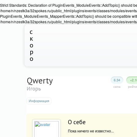
Strict Standards: Declaration of PluginEvents_ModuleEvents::AddTopic() should b
/home/n/nzestk3a/32spokes.ru/public_html/plugins/events/classes/modules/events/Ev
PluginEvents_ModuleEvents_MapperEvents::AddTopic() should be compatible wit
/home/n/nzestk3a/32spokes.ru/public_html/plugins/events/classes/modules/events
с
к
о
р
о
Qwerty
6.34
+2.1
сила
рейти
Игорь
Информация
О себе
Пока ничего не известно...