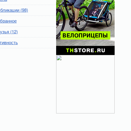
бликации (98)
бранное
узья (12)
тивность