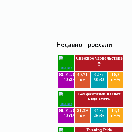
Недавно проехали
Снежное удовольствие
⛄
08.01.2019
40,71
02 ч.
10,8
13:28
км
50:33
км/ч
Без фантазий насчет
куда ехать
08.01.2019
21,39
01 ч.
14,4
13:15
км
26:36
км/ч
Evening Ride