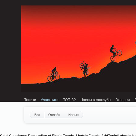
Notice: MemcachePool::get(): Server localhost (tcp 11211, udp 0) failed with: C
Топики
Участники
ТОП-32
Члены велоклуба
Галерея
Все
Онлайн
Новые
Strict Standards: Declaration of PluginEvents_ModuleEvents::AddTopic() should b