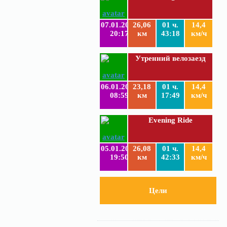
07.01.2019
26,06
01 ч.
14,4
20:17
км
43:18
км/ч
Утренний велозаезд
06.01.2019
23,18
01 ч.
14,4
08:59
км
17:49
км/ч
Evening Ride
05.01.2019
26,08
01 ч.
14,4
19:50
км
42:33
км/ч
Цели