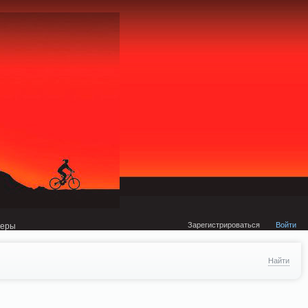
external/DklabCache/Zend/Cache/Backend/Memcached.php on line 134
Зарегистрироваться
Войти
неры
Найти