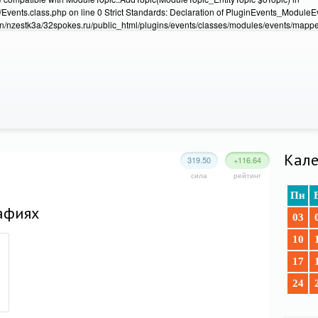
Events.class.php on line 0 Strict Standards: Declaration of PluginEvents_Module
/nzestk3a/32spokes.ru/public_html/plugins/events/classes/modules/events/mapper
Кале
319.50
+116.64
сила
рейтинг
Пн
афиях
03
10
17
24