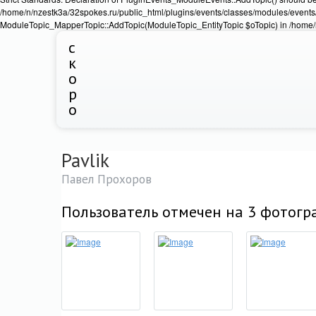
/home/n/nzestk3a/32spokes.ru/public_html/plugins/events/classes/modules/events/
ModuleTopic_MapperTopic::AddTopic(ModuleTopic_EntityTopic $oTopic) in /home/n
с
к
о
р
о
Pavlik
Павел Прохоров
Пользователь отмечен на 3 фотогр