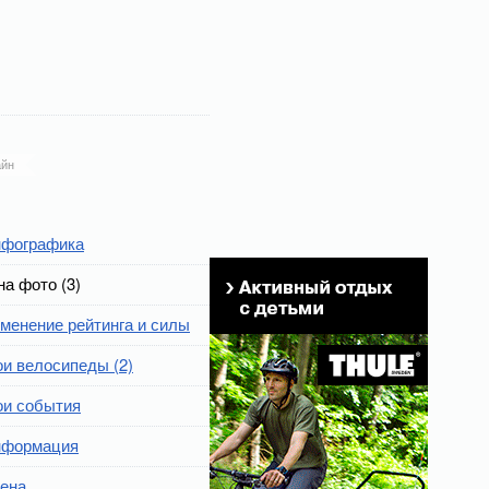
йн
фографика
на фото (3)
менение рейтинга и силы
и велосипеды (2)
и события
формация
ена