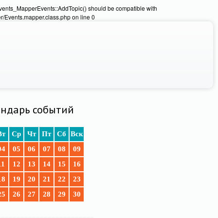
Events_MapperEvents::AddTopic() should be compatible with
/Events.mapper.class.php on line 0
ндарь событий
Вт
Ср
Чт
Пт
Сб
Вск
04
05
06
07
08
09
11
12
13
14
15
16
18
19
20
21
22
23
25
26
27
28
29
30