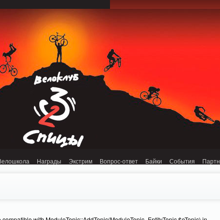
onnection refused (111) in /home/n/nzestk3a/32spokes.ru/public_html/engine/lib/
Велошкола
Награды
Экстрим
Вопрос-ответ
Байки
События
Парт
e compatible with ModuleTopic::AddTopic(ModuleTopic_EntityTopic $oTopic) in