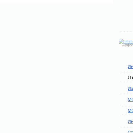
Оффла
Ин
Я 
Из
Мо
Мо
Ин
Ст