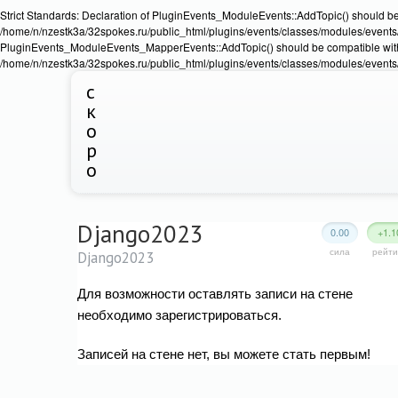
Strict Standards: Declaration of PluginEvents_ModuleEvents::AddTopic() should b
/home/n/nzestk3a/32spokes.ru/public_html/plugins/events/classes/modules/events/Ev
PluginEvents_ModuleEvents_MapperEvents::AddTopic() should be compatible wit
/home/n/nzestk3a/32spokes.ru/public_html/plugins/events/classes/modules/events
с
к
о
р
о
Django2023
0.00
+1.1
сила
рейти
Django2023
Для возможности оставлять записи на стене
необходимо зарегистрироваться.
Записей на стене нет, вы можете стать первым!