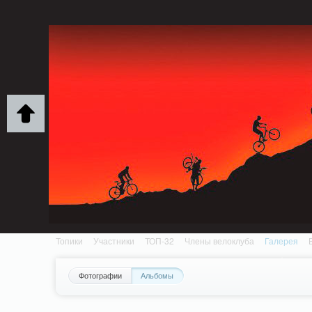
Notice: MemcachePool::get(): Server localhost (tcp 11211, udp 0) failed with: Conn
/home/n/nzestk3a/32spokes.ru/public_html/engine/lib/external/DklabCache/Zen
Топики
Участники
ТОП-32
Члены велоклуба
Галерея
Фотографии
Альбомы
Вопрос-ответ
Байки
События
Партнеры