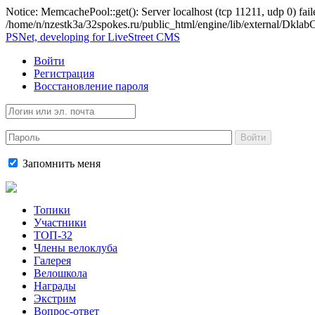
Notice: MemcachePool::get(): Server localhost (tcp 11211, udp 0) fail
/home/n/nzestk3a/32spokes.ru/public_html/engine/lib/external/Dkl
PSNet, developing for LiveStreet CMS
Войти
Регистрация
Восстановление пароля
Войти
Запомнить меня
Топики
Участники
ТОП-32
Члены велоклуба
Галерея
Велошкола
Награды
Экстрим
Вопрос-ответ