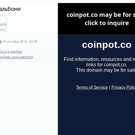
альбоме
A
15 октября 2016, 22:08
ться в альбом
льбомы пользователя