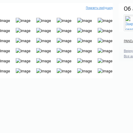
Об 
Показать слайдшоу
PAND
Верну
Все а