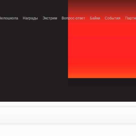
onnection refused (111) in /home/n/nzestk3a/32spokes.ru/public_html/engine/lib/
Велошкола
Награды
Экстрим
Вопрос-ответ
Байки
События
Парт