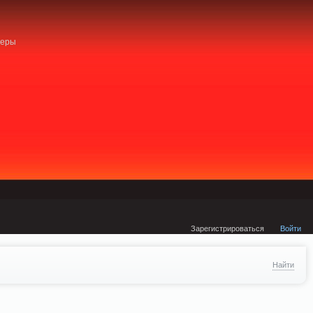
external/DklabCache/Zend/Cache/Backend/Memcached.php on line 134
неры
Зарегистрироваться
Войти
Найти