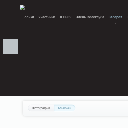
Notice: MemcachePool::get(): Server localhost (tcp 11211, udp 0) failed with: C
Топики
Участники
ТОП-32
Члены велоклуба
Галерея
Фотографии
Альбомы