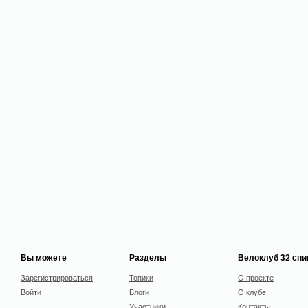
Вы можете
Разделы
Велоклуб 32 сп
Зарегистрироваться
Топики
О проекте
Войти
Блоги
О клубе
Участники
Контакты