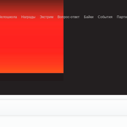
onnection refused (111) in /home/n/nzestk3a/32spokes.ru/public_html/engine/lib/
Велошкола
Награды
Экстрим
Вопрос-ответ
Байки
События
Парт