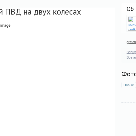
Об 
й ПВД на двух колесах
gratef
Верну
Все а
Фот
Новые