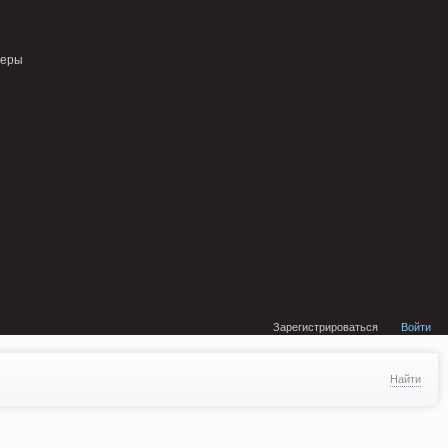
external/DklabCache/Zend/Cache/Backend/Memcached.php on line 134
неры
Зарегистрироваться
Войти
Найти