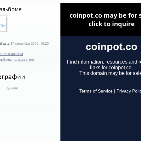
альбоме
ulrasta
17 сентября 2013, 16:25
ться в альбом
льбомы пользователя
ографии
Лучшие