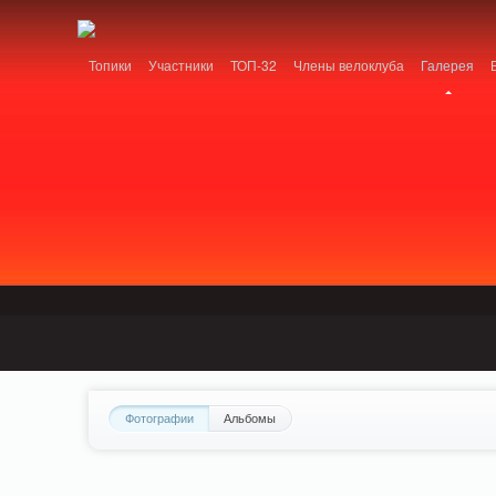
Notice: MemcachePool::get(): Server localhost (tcp 11211, udp 0) failed with: C
Топики
Участники
ТОП-32
Члены велоклуба
Галерея
Фотографии
Альбомы