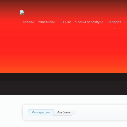
Notice: MemcachePool::get(): Server localhost (tcp 11211, udp 0) failed with: Conn
/home/n/nzestk3a/32spokes.ru/public_html/engine/lib/external/DklabCache/Zen
Топики
Участники
ТОП-32
Члены велоклуба
Галерея
Вопрос-ответ
Байки
События
Партнеры
Фотографии
Альбомы