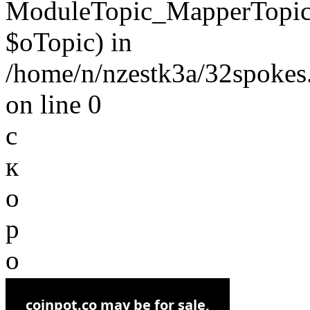
ModuleTopic_MapperTopic
$oTopic) in
/home/n/nzestk3a/32spokes.
on line 0
с
к
о
р
о