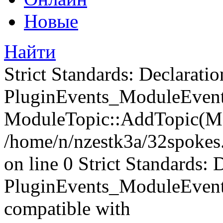
Новые
Найти
Strict Standards: Declaratio
PluginEvents_ModuleEvents
ModuleTopic::AddTopic(Mo
/home/n/nzestk3a/32spokes.
on line 0 Strict Standards: 
PluginEvents_ModuleEvent
compatible with