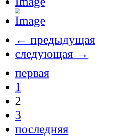
← предыдущая
следующая →
первая
1
2
3
последняя