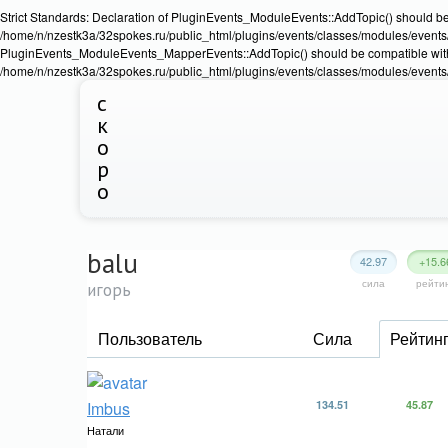
Strict Standards: Declaration of PluginEvents_ModuleEvents::AddTopic() should b
/home/n/nzestk3a/32spokes.ru/public_html/plugins/events/classes/modules/events/Ev
PluginEvents_ModuleEvents_MapperEvents::AddTopic() should be compatible wit
/home/n/nzestk3a/32spokes.ru/public_html/plugins/events/classes/modules/events
с
к
о
р
о
balu
42.97
+15.6
сила
рейти
игорь
Пользователь
Сила
Рейтин
Imbus
134.51
45.87
Натали