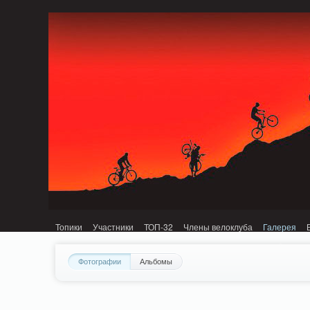
Notice: MemcachePool::get(): Server localhost (tcp 11211, udp 0) failed with: C
Топики
Участники
ТОП-32
Члены велоклуба
Галерея
Фотографии
Альбомы