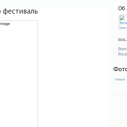
Об 
 фестиваль
tema
Верну
Все а
Фот
Новые