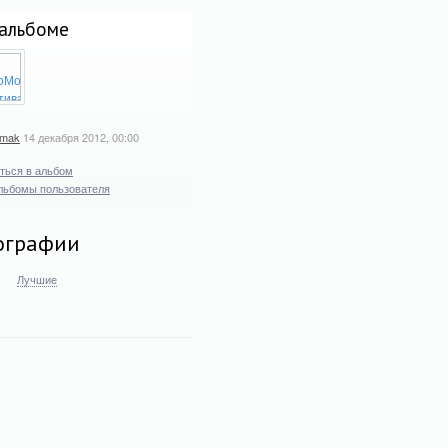
альбоме
_mak
14 декабря 2012, 00:00
ться в альбом
льбомы пользователя
ографии
Лучшие