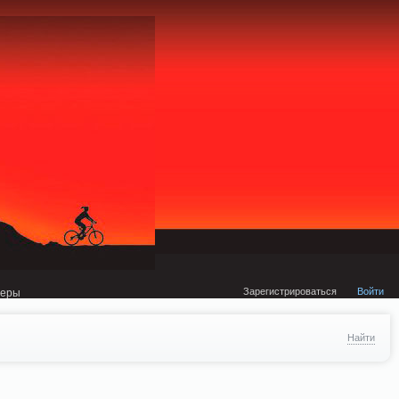
external/DklabCache/Zend/Cache/Backend/Memcached.php on line 134
Зарегистрироваться
Войти
неры
Найти