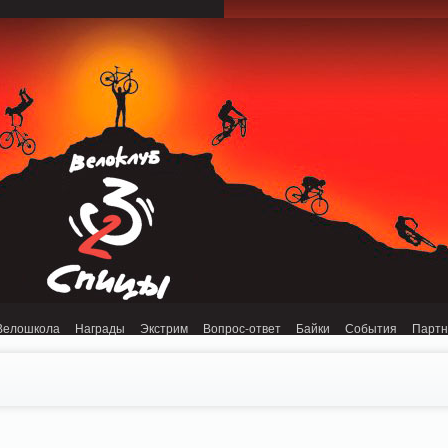
onnection refused (111) in /home/n/nzestk3a/32spokes.ru/public_html/engine/lib/
Велошкола
Награды
Экстрим
Вопрос-ответ
Байки
События
Парт