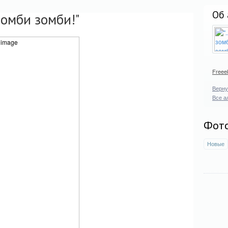
Об 
 зомби зомби!"
Freee
Верну
Все а
Фот
Новые