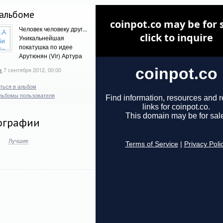
альбоме
Человек человеку друг...
Уникальнейшая
покатушка по идее
Арутюнян (Vir) Артура
k
7 сентября 2012, 00:00
ться в альбом
льбомы пользователя
ографии
Лучшие