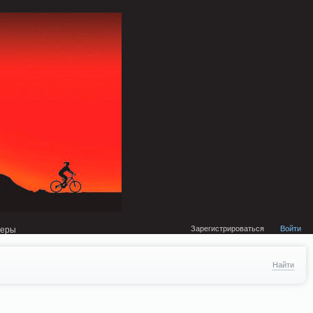
external/DklabCache/Zend/Cache/Backend/Memcached.php on line 134
Зарегистрироваться
Войти
неры
Найти