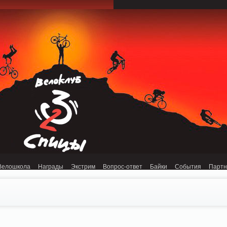
onnection refused (111) in /home/n/nzestk3a/32spokes.ru/public_html/engine/lib/
Велошкола
Награды
Экстрим
Вопрос-ответ
Байки
События
Парт