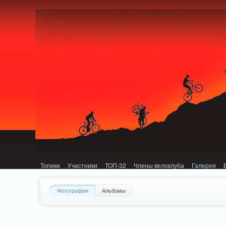
Notice: MemcachePool::get(): Server localhost (tcp 11211, udp 0) failed with: C
Топики
Участники
ТОП-32
Члены велоклуба
Галерея
Фотографии
Альбомы