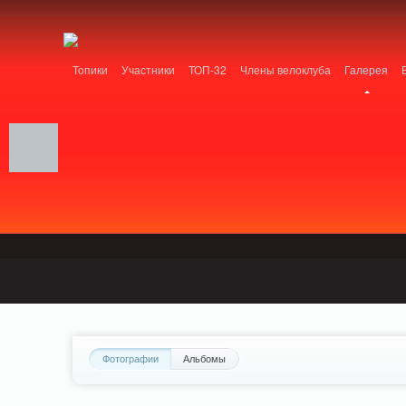
Notice: MemcachePool::get(): Server localhost (tcp 11211, udp 0) failed with: Conn
/home/n/nzestk3a/32spokes.ru/public_html/engine/lib/external/DklabCache/Zen
Топики
Участники
ТОП-32
Члены велоклуба
Галерея
Вопрос-ответ
Байки
События
Партнеры
Фотографии
Альбомы