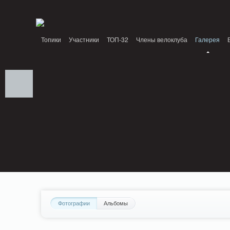
Notice: MemcachePool::get(): Server localhost (tcp 11211, udp 0) failed with: Conn
/home/n/nzestk3a/32spokes.ru/public_html/engine/lib/external/DklabCache/Zen
Топики
Участники
ТОП-32
Члены велоклуба
Галерея
Вопрос-ответ
Байки
События
Партнеры
Фотографии
Альбомы