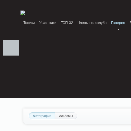
Notice: MemcachePool::get(): Server localhost (tcp 11211, udp 0) failed with: Conn
/home/n/nzestk3a/32spokes.ru/public_html/engine/lib/external/DklabCache/Zen
Топики
Участники
ТОП-32
Члены велоклуба
Галерея
Вопрос-ответ
Байки
События
Партнеры
Фотографии
Альбомы