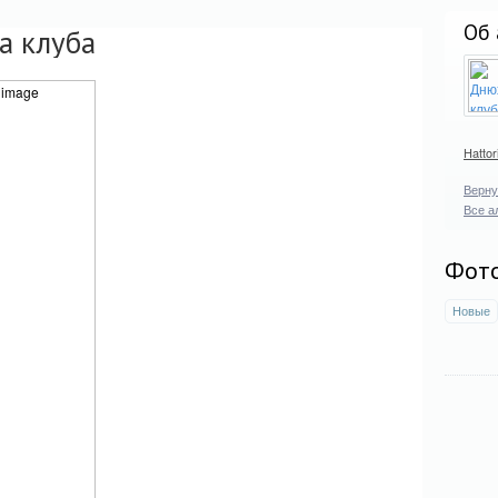
Об 
а клуба
Hatto
Верну
Все а
Фот
Новые