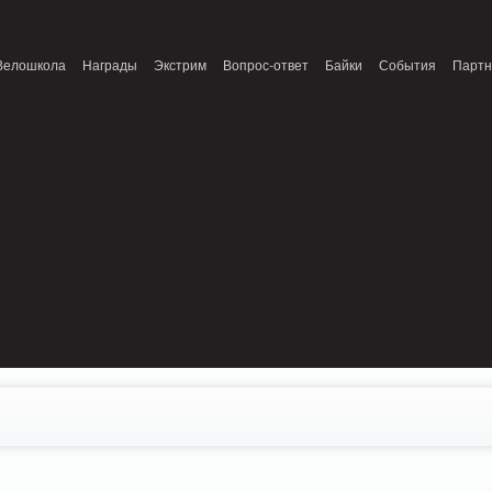
onnection refused (111) in /home/n/nzestk3a/32spokes.ru/public_html/engine/lib/
Велошкола
Награды
Экстрим
Вопрос-ответ
Байки
События
Парт