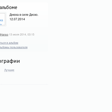
альбоме
Днюха в силе Диско.
12.07.2014
riHanso
13 июля 2014, 03:15
ться в альбом
льбомы пользователя
ографии
Лучшие