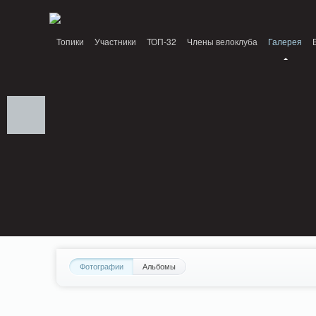
Notice: MemcachePool::get(): Server localhost (tcp 11211, udp 0) failed with: C
Топики
Участники
ТОП-32
Члены велоклуба
Галерея
Фотографии
Альбомы