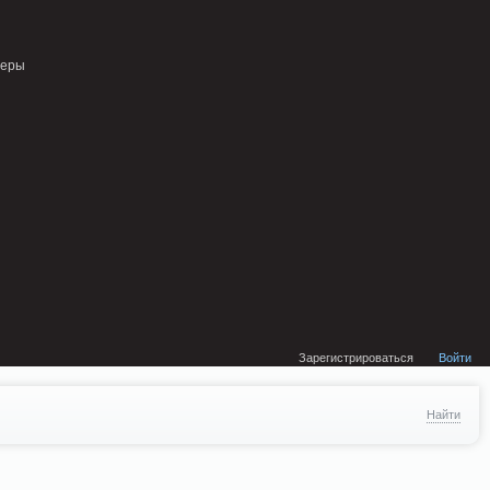
external/DklabCache/Zend/Cache/Backend/Memcached.php on line 134
неры
Зарегистрироваться
Войти
Найти