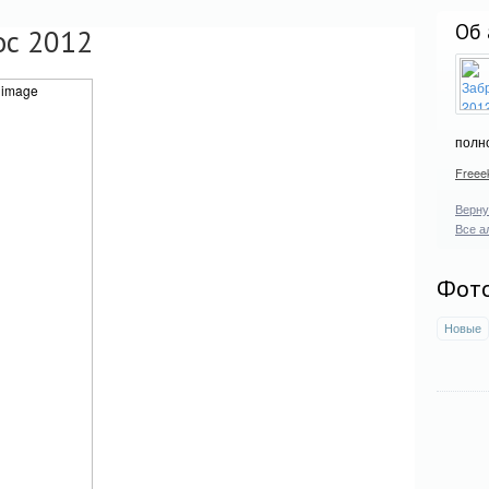
Об 
ос 2012
полно
Freee
Верну
Все а
Фот
Новые