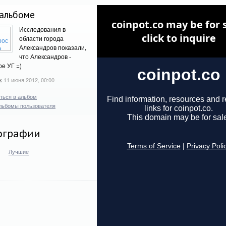
альбоме
Исследования в
области города
Александров показали,
что Александров -
е УГ =)
k
11 июня 2012, 00:00
ться в альбом
льбомы пользователя
ографии
Лучшие