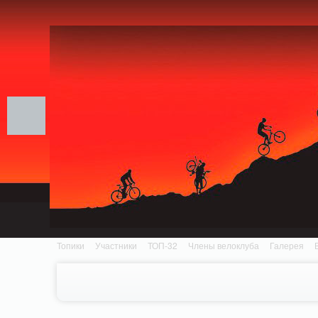
Notice: MemcachePool::get(): Server localhost (tcp 11211, udp 0) failed with: Conn
/home/n/nzestk3a/32spokes.ru/public_html/engine/lib/external/DklabCache/Zen
Топики
Участники
ТОП-32
Члены велоклуба
Галерея
Вопрос-ответ
Байки
События
Партнеры