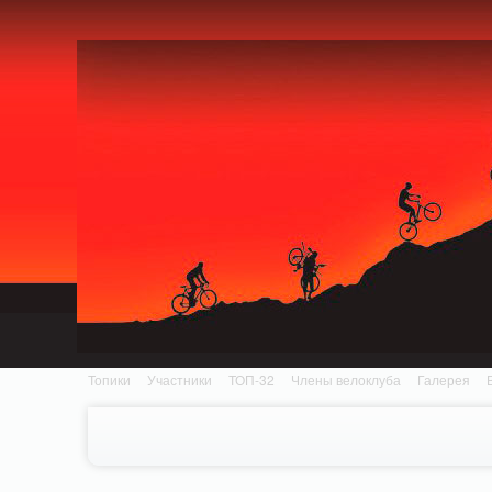
Notice: MemcachePool::get(): Server localhost (tcp 11211, udp 0) failed with: Conn
/home/n/nzestk3a/32spokes.ru/public_html/engine/lib/external/DklabCache/Zen
Топики
Участники
ТОП-32
Члены велоклуба
Галерея
Вопрос-ответ
Байки
События
Партнеры