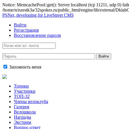
Notice: MemcachePool::get(): Server localhost (tcp 11211, udp 0) fail
/home/n/nzestk3a/32spokes.ru/public_html/engine/lib/external/Dkl
PSNet, developing for LiveStreet CMS
Войти
Регистрация
Восстановление пароля
Войти
Запомнить меня
Топики
Участники
ТОП-32
Члены велоклуба
Галерея
Велошкола
Награды
Экстрим
Вопрос-ответ