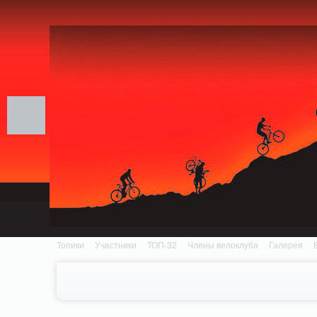
Notice: MemcachePool::get(): Server localhost (tcp 11211, udp 0) failed with: Conn
/home/n/nzestk3a/32spokes.ru/public_html/engine/lib/external/DklabCache/Zen
Топики
Участники
ТОП-32
Члены велоклуба
Галерея
Вопрос-ответ
Байки
События
Партнеры