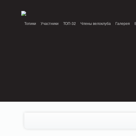
Notice: MemcachePool::get(): Server localhost (tcp 11211, udp 0) failed with: Conn
/home/n/nzestk3a/32spokes.ru/public_html/engine/lib/external/DklabCache/Zen
Топики
Участники
ТОП-32
Члены велоклуба
Галерея
Вопрос-ответ
Байки
События
Партнеры