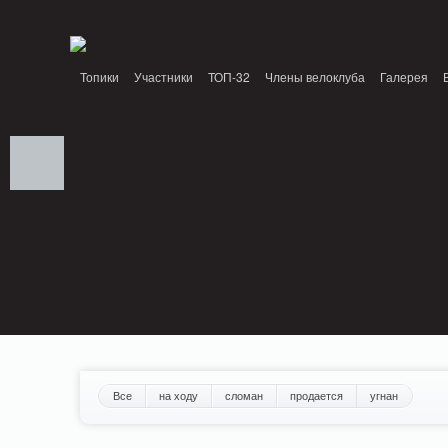
Notice: MemcachePool::get(): Server localhost (tcp 11211, udp 0) failed with: Conn
/home/n/nzestk3a/32spokes.ru/public_html/engine/lib/external/DklabCache/Zen
Топики
Участники
ТОП-32
Члены велоклуба
Галерея
Вопрос-ответ
Байки
События
Партнеры
Все
на ходу
сломан
продается
угнан