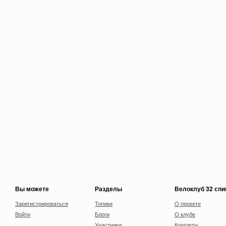
Вы можете
Разделы
Велоклуб 32 сп
Зарегистрироваться
Топики
О проекте
Войти
Блоги
О клубе
Участники
Контакты