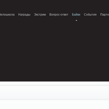
onnection refused (111) in /home/n/nzestk3a/32spokes.ru/public_html/engine/lib/
Велошкола
Награды
Экстрим
Вопрос-ответ
Байки
События
Парт