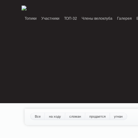
Notice: MemcachePool::get(): Server localhost (tcp 11211, udp 0) failed with: C
Топики
Участники
ТОП-32
Члены велоклуба
Галерея
Все
на ходу
сломан
продается
угнан