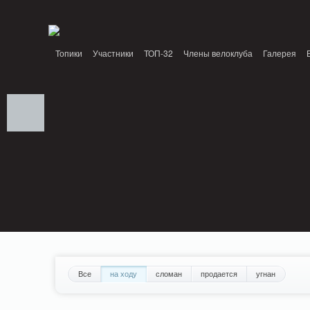
Notice: MemcachePool::get(): Server localhost (tcp 11211, udp 0) failed with: Conn
/home/n/nzestk3a/32spokes.ru/public_html/engine/lib/external/DklabCache/Zen
Топики
Участники
ТОП-32
Члены велоклуба
Галерея
Вопрос-ответ
Байки
События
Партнеры
Все
на ходу
сломан
продается
угнан