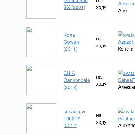
Merida 550
на
Alex-le
SX (2001)
ходу
Alex
Kona
на
Cowan
Azazel
ходу
(2011)
Конста
США
на
Cannondale
Sahsa
ходу
(2012)
Алекса
corvus gw-
на
10b217
Gortine
ходу
(2012)
Alexand