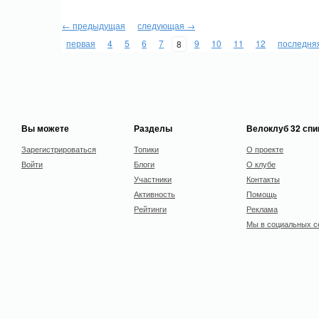
← предыдущая
следующая →
первая
4
5
6
7
9
10
11
12
последня
8
Вы можете
Разделы
Велоклуб 32 сп
Зарегистрироваться
Топики
О проекте
Войти
Блоги
О клубе
Участники
Контакты
Активность
Помощь
Рейтинги
Реклама
Мы в социальных с