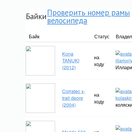
Проверить номер рамы
Байки
велосипеда
Байк
Статус
Владел
Kona
на
TANUKI
illario
ходу
(2012)
Иллар
Corratec x-
на
trail deore
kolaski
ходу
(2004)
коляск