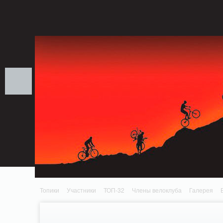
Notice: MemcachePool::get(): Server localhost (tcp 11211, udp 0) failed with: Conn
/home/n/nzestk3a/32spokes.ru/public_html/engine/lib/external/DklabCache/Zend
headers already sent by (output started at /home/n/nzestk3a/32spokes.ru/publi
/home/n/nzestk3a/32spokes.ru/public_html/classes/actions/ActionError.class.php o
Топики
Участники
ТОП-32
Члены велоклуба
Галерея
Вопрос-ответ
Байки
События
Партнеры