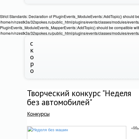
Strict Standards: Declaration of PluginEvents_ModuleEvents::AddTopic() should b
/home/n/nzestk3a/32spokes.ru/public_html/plugins/events/classes/modules/events/Ev
PluginEvents_ModuleEvents_MapperEvents::AddTopic() should be compatible wit
/home/n/nzestk3a/32spokes.ru/public_html/plugins/events/classes/modules/events
с
к
о
р
о
Творческий конкурс "Неделя
без автомобилей"
Конкурсы
«М