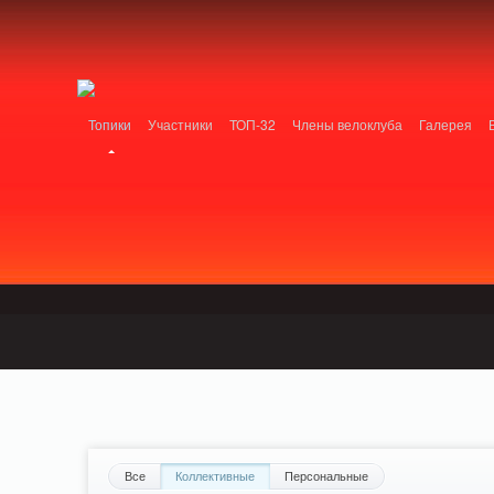
Notice: MemcachePool::get(): Server localhost (tcp 11211, udp 0) failed with: Conn
/home/n/nzestk3a/32spokes.ru/public_html/engine/lib/external/DklabCache/Zend/
PluginReview_ModuleReview::AddTopic() should be compatible with ModuleTopic:
/home/n/nzestk3a/32spokes.ru/public_html/plugins/review/classes/modules/review/
Топики
Участники
ТОП-32
Члены велоклуба
Галерея
Вопрос-ответ
Байки
События
Партнеры
Все
Коллективные
Персональные