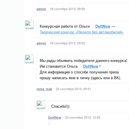
18 сентября 2013, 09:50
admin
Конкурсная работа от Ольги
DoItNow
—
Творческий конкурс «Неделя без автомобилей»
18 сентября 2013, 09:52
admin
Мы рады объявить победителя данного конкурса!
Им становится Ольга
DoItNow
!
Для информации о способе получения приза
прошу написать мне в личку (здесь или в ВК).
23 сентября 2013, 09:51
tema_mak
Спасибо!))
23 сентября 2013, 12:45
DoItNow
↑