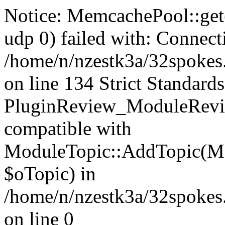
Notice: MemcachePool::get()
udp 0) failed with: Connect
/home/n/nzestk3a/32spokes
on line 134 Strict Standards
PluginReview_ModuleRevie
compatible with
ModuleTopic::AddTopic(Mo
$oTopic) in
/home/n/nzestk3a/32spokes.
on line 0