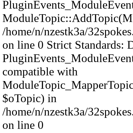
PluginEvents_ModuleEvents
ModuleTopic::AddTopic(Mo
/home/n/nzestk3a/32spokes.
on line 0 Strict Standards: 
PluginEvents_ModuleEvent
compatible with
ModuleTopic_MapperTopic
$oTopic) in
/home/n/nzestk3a/32spokes.
on line 0