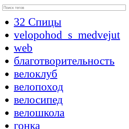
32 Спицы
velopohod_s_medvejut
web
благотворительность
велоклуб
велопоход
велосипед
велошкола
гонка