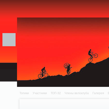
Notice: MemcachePool::get(): Server localhost (tcp 11211, udp 0) failed with: Conn
/home/n/nzestk3a/32spokes.ru/public_html/engine/lib/external/DklabCache/Zend
headers already sent by (output started at /home/n/nzestk3a/32spokes.ru/publi
/home/n/nzestk3a/32spokes.ru/public_html/classes/actions/ActionError.class.php o
Топики
Участники
ТОП-32
Члены велоклуба
Галерея
Вопрос-ответ
Байки
События
Партнеры