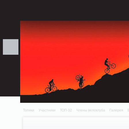
Notice: MemcachePool::get(): Server localhost (tcp 11211, udp 0) failed with: Conn
/home/n/nzestk3a/32spokes.ru/public_html/engine/lib/external/DklabCache/Zend
headers already sent by (output started at /home/n/nzestk3a/32spokes.ru/publi
/home/n/nzestk3a/32spokes.ru/public_html/classes/actions/ActionError.class.php o
Топики
Участники
ТОП-32
Члены велоклуба
Галерея
Вопрос-ответ
Байки
События
Партнеры