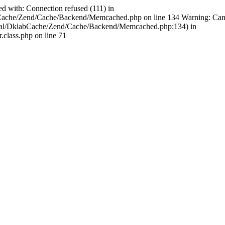
ed with: Connection refused (111) in
bCache/Zend/Cache/Backend/Memcached.php on line 134 Warning: Cannot
ternal/DklabCache/Zend/Cache/Backend/Memcached.php:134) in
.class.php on line 71