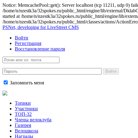
Notice: MemcachePool::get(): Server localhost (tcp 11211, udp 0) fail
/home/n/nzestk3a/32spokes.ru/public_html/engine/lib/external/Dkla
started at /home/n/nzestk3a/32spokes.ru/public_html/engine/lib/ex
/home/n/nzestk3a/32spokes.ru/public_html/classes/actions/ActionError
PSNet, developing for LiveStreet CMS
Войти
Регистрация
Восстановление пароля
Войти
Запомнить меня
Топики
Участники
ТОП-32
Члены велоклуба
Галерея
Велошкола
Награды