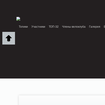
Notice: MemcachePool::get(): Server localhost (tcp 11211, udp 0) failed with: Conn
/home/n/nzestk3a/32spokes.ru/public_html/engine/lib/external/DklabCache/Zend
headers already sent by (output started at /home/n/nzestk3a/32spokes.ru/publi
/home/n/nzestk3a/32spokes.ru/public_html/classes/actions/ActionError.class.php o
Топики
Участники
ТОП-32
Члены велоклуба
Галерея
Вопрос-ответ
Байки
События
Партнеры