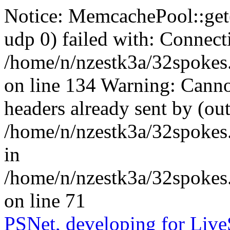
Notice: MemcachePool::get()
udp 0) failed with: Connect
/home/n/nzestk3a/32spokes
on line 134 Warning: Canno
headers already sent by (out
/home/n/nzestk3a/32spokes
in
/home/n/nzestk3a/32spokes.
on line 71
PSNet, developing for Liv