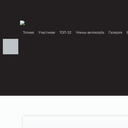
Notice: MemcachePool::get(): Server localhost (tcp 11211, udp 0) failed with: Conn
/home/n/nzestk3a/32spokes.ru/public_html/engine/lib/external/DklabCache/Zend
headers already sent by (output started at /home/n/nzestk3a/32spokes.ru/publi
/home/n/nzestk3a/32spokes.ru/public_html/classes/actions/ActionError.class.php o
Топики
Участники
ТОП-32
Члены велоклуба
Галерея
Вопрос-ответ
Байки
События
Партнеры