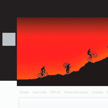
Notice: MemcachePool::get(): Server localhost (tcp 11211, udp 0) failed with: Conn
/home/n/nzestk3a/32spokes.ru/public_html/engine/lib/external/DklabCache/Zend
headers already sent by (output started at /home/n/nzestk3a/32spokes.ru/publi
/home/n/nzestk3a/32spokes.ru/public_html/classes/actions/ActionError.class.php o
Топики
Участники
ТОП-32
Члены велоклуба
Галерея
Вопрос-ответ
Байки
События
Партнеры