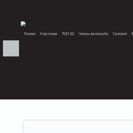
Notice: MemcachePool::get(): Server localhost (tcp 11211, udp 0) failed with: Conn
/home/n/nzestk3a/32spokes.ru/public_html/engine/lib/external/DklabCache/Zend
headers already sent by (output started at /home/n/nzestk3a/32spokes.ru/publi
/home/n/nzestk3a/32spokes.ru/public_html/classes/actions/ActionError.class.php o
Топики
Участники
ТОП-32
Члены велоклуба
Галерея
Вопрос-ответ
Байки
События
Партнеры