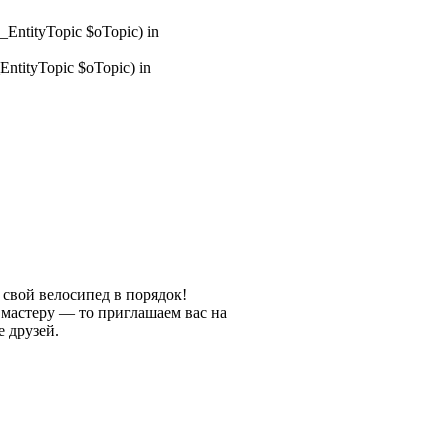
_EntityTopic $oTopic) in
ntityTopic $oTopic) in
 свой велосипед в порядок!
 мастеру — то приглашаем вас на
 друзей.