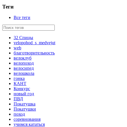
Теги
Все теги
32 Спицы
velopohod_s_medvejut
web
благотворительность
велоклуб
велопоход
велосипед
велошкола
гонка
КАНТ
Конкурс
новый год
ПВД
Покатушка
Покатушки
поход
соревнования
учимся кататься