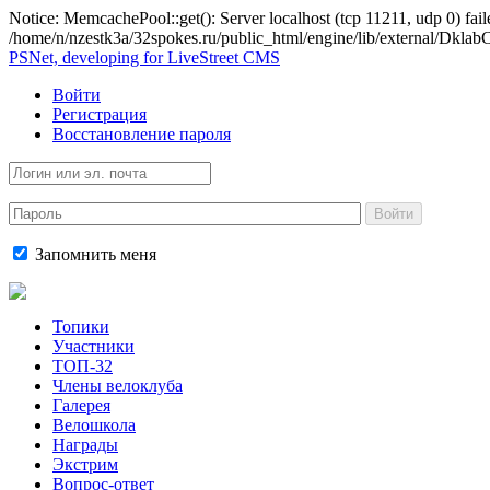
Notice: MemcachePool::get(): Server localhost (tcp 11211, udp 0) fail
/home/n/nzestk3a/32spokes.ru/public_html/engine/lib/external/Dkl
PSNet, developing for LiveStreet CMS
Войти
Регистрация
Восстановление пароля
Войти
Запомнить меня
Топики
Участники
ТОП-32
Члены велоклуба
Галерея
Велошкола
Награды
Экстрим
Вопрос-ответ