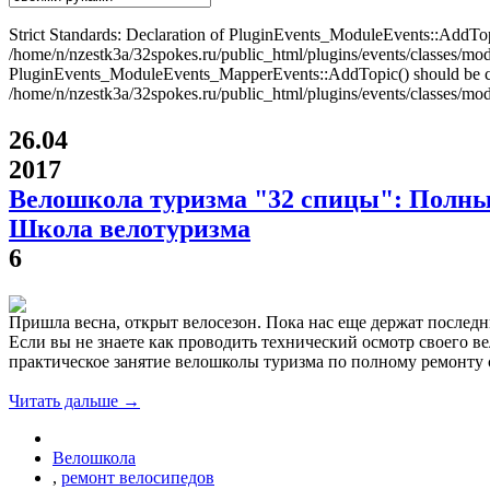
Strict Standards: Declaration of PluginEvents_ModuleEvents::AddT
/home/n/nzestk3a/32spokes.ru/public_html/plugins/events/classes/modul
PluginEvents_ModuleEvents_MapperEvents::AddTopic() should be 
/home/n/nzestk3a/32spokes.ru/public_html/plugins/events/classes/mod
26.04
2017
Велошкола туризма "32 спицы": Полны
Школа велотуризма
6
Пришла весна, открыт велосезон. Пока нас еще держат последн
Если вы не знаете как проводить технический осмотр своего в
практическое занятие велошколы туризма по полному ремонту с
Читать дальше →
Велошкола
,
ремонт велосипедов