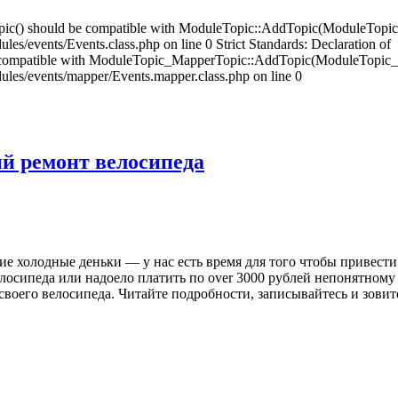
opic() should be compatible with ModuleTopic::AddTopic(ModuleTopic
es/events/Events.class.php on line 0 Strict Standards: Declaration of
compatible with ModuleTopic_MapperTopic::AddTopic(ModuleTopic_E
ules/events/mapper/Events.mapper.class.php on line 0
й ремонт велосипеда
ие холодные деньки — у нас есть время для того чтобы привести
елосипеда или надоело платить по over 3000 рублей непонятному
воего велосипеда. Читайте подробности, записывайтесь и зовите