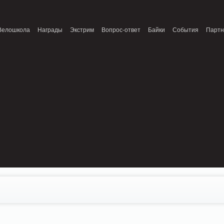
onnection refused (111) in /home/n/nzestk3a/32spokes.ru/public_html/engine/lib/
Велошкола
Награды
Экстрим
Вопрос-ответ
Байки
События
Парт