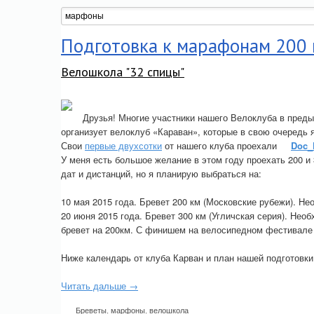
Подготовка к марафонам 200 
Велошкола "32 спицы"
Друзья! Многие участники нашего Велоклуба в пред
организует велоклуб «Караван», которые в свою очередь 
Свои
первые двухсотки
от нашего клуба проехали
Doc_
У меня есть большое желание в этом году проехать 200 и
дат и дистанций, но я планирую выбраться на:
10 мая 2015 года. Бревет 200 км (Московские рубежи). Не
20 июня 2015 года. Бревет 300 км (Угличская серия). Необ
бревет на 200км. С финишем на велосипедном фестивале 
Ниже календарь от клуба Карван и план нашей подготовки
Читать дальше →
Бреветы
,
марфоны
,
велошкола