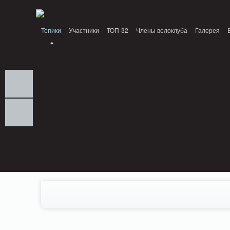
Notice: MemcachePool::get(): Server localhost (tcp 11211, udp 0) failed with: C
Топики
Участники
ТОП-32
Члены велоклуба
Галерея