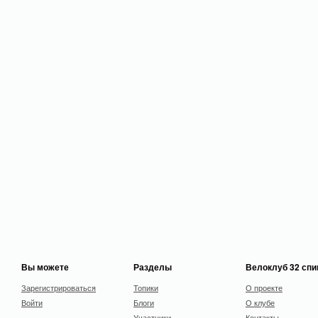
Вы можете
Разделы
Велоклуб 32 сп
Зарегистрироваться
Топики
О проекте
Войти
Блоги
О клубе
Участники
Контакты