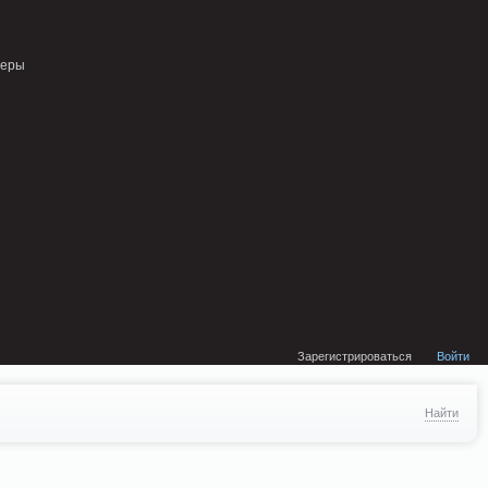
external/DklabCache/Zend/Cache/Backend/Memcached.php on line 134
неры
Зарегистрироваться
Войти
Найти