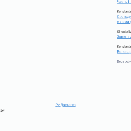
Часть 1
Konstanti
Светоди
своими 
Singularit
Заветы 
Konstanti
Велопар
Весь эф
Ру Доставка
ицы