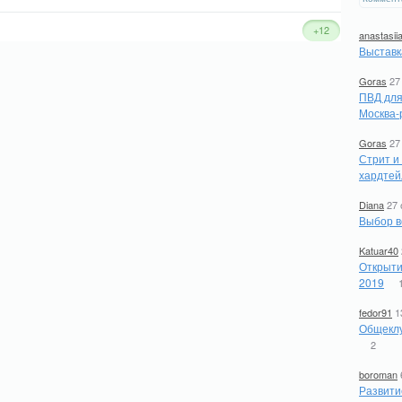
+12
anastasii
Выставк
Goras
27
ПВД для
Москва-
Goras
27
Стрит и
хардтей
Diana
27 
Выбор в
Katuar40
Открыти
2019
fedor91
1
Общеклу
2
boroman
Развити