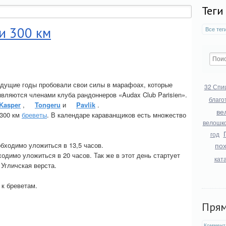
Теги
и 300 км
Все тег
ыдущие годы пробовали свои силы в марафоах, которые
32 Спи
являются членами клуба рандоннеров «Audax Club Parisien».
благо
Kasper
,
Tongeru
и
Pavlik
.
ве
 300 км
бреветы
. В календаре караванщиков есть множество
велошк
год
обходимо уложиться в 13,5 часов.
по
ходимо уложиться в 20 часов. Так же в этот день стартует
кат
Угличская верста.
 к бреветам.
Пря
Коммент