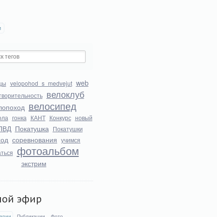
и
web
цы
velopohod_s_medvejut
велоклуб
творительность
велосипед
лопоход
ола
гонка
КАНТ
Конкурс
новый
ПВД
Покатушка
Покатушки
ход
соревнования
учимся
фотоальбом
аться
экстрим
мой эфир
арии
Публикации
Фото