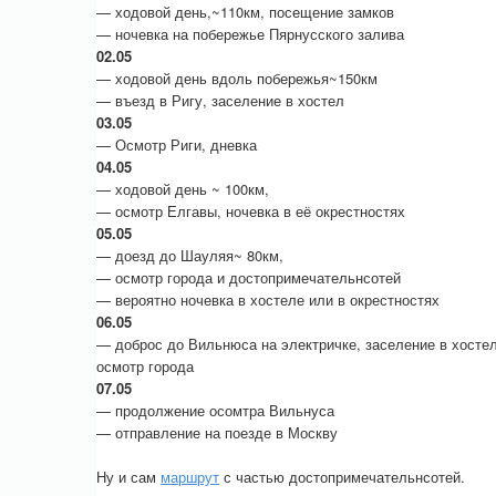
— ходовой день,~110км, посещение замков
— ночевка на побережье Пярнусского залива
02.05
— ходовой день вдоль побережья~150км
— въезд в Ригу, заселение в хостел
03.05
— Осмотр Риги, дневка
04.05
— ходовой день ~ 100км,
— осмотр Елгавы, ночевка в её окрестностях
05.05
— доезд до Шауляя~ 80км,
— осмотр города и достопримечательнсотей
— вероятно ночевка в хостеле или в окрестностях
06.05
— доброс до Вильнюса на электричке, заселение в хостел
осмотр города
07.05
— продолжение осомтра Вильнуса
— отправление на поезде в Москву
Ну и сам
маршрут
с частью достопримечательнсотей.