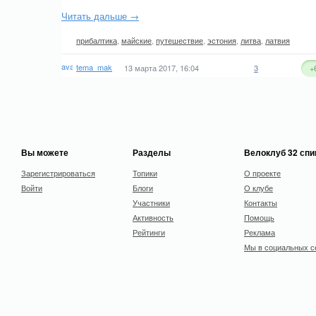
Читать дальше →
прибалтика
,
майские
,
путешествие
,
эстония
,
литва
,
латвия
tema_mak
13 марта 2017, 16:04
3
+
Вы можете
Разделы
Велоклуб 32 сп
Зарегистрироваться
Топики
О проекте
Войти
Блоги
О клубе
Участники
Контакты
Активность
Помощь
Рейтинги
Реклама
Мы в социальных с