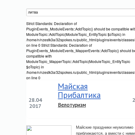
Strict Standards: Declaration of
PluginEvents_ModuleEvents::AddTopic() should be compatible wi
ModuleTopic::AddTopic(ModuleTopic_EntityTopic $oTopic) in
/home/n/nzestk3a/32spokes.ru/public_html/plugins/events/classes
on line 0 Strict Standards: Declaration of
PluginEvents_ModuleEvents_MapperEvents::AddTopic() should b
compatible with
ModuleTopic_MapperTopic::AddTopic(ModuleTopic_EntityTopic
$oTopic) in
/home/n/nzestk3a/32spokes.ru/public_html/plugins/events/classe
on line 0
Майская
Прибалтика
28.04
Велотуризм
2017
Майские праздники неумолимо
приближаются, а вмести с ними