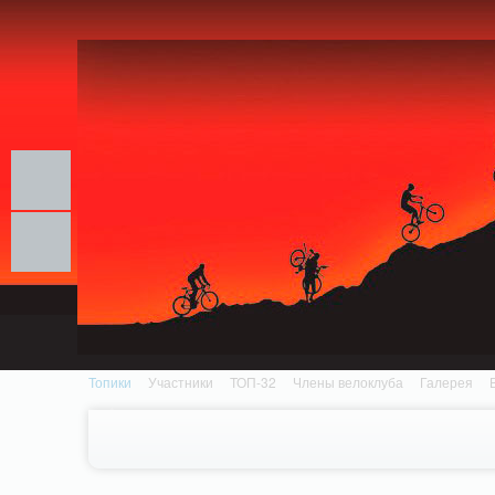
Notice: MemcachePool::get(): Server localhost (tcp 11211, udp 0) failed with: Conn
/home/n/nzestk3a/32spokes.ru/public_html/engine/lib/external/DklabCache/Zen
Топики
Участники
ТОП-32
Члены велоклуба
Галерея
Вопрос-ответ
Байки
События
Партнеры