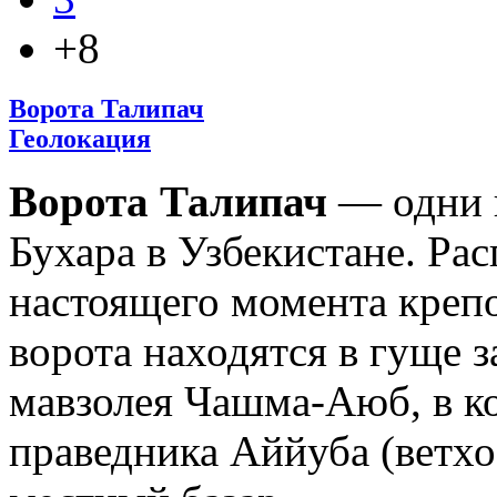
+8
Ворота Талипач
Геолокация
Ворота Талипач
— одни и
Бухара в Узбекистане. Ра
настоящего момента крепо
ворота находятся в гуще 
мавзолея Чашма-Аюб, в к
праведника Аййуба (ветхо