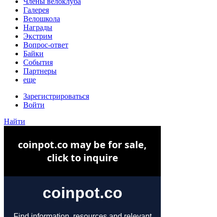
Члены велоклуба
Галерея
Велошкола
Награды
Экстрим
Вопрос-ответ
Байки
События
Партнеры
еще
Зарегистрироваться
Войти
Найти