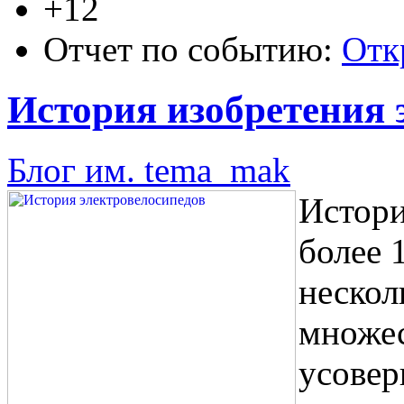
+12
Отчет по событию:
Отк
История изобретения 
Блог им. tema_mak
Истори
более 
нескол
множес
усовер