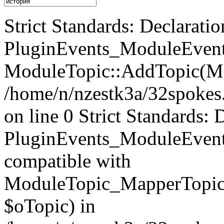
Strict Standards: Declaratio
PluginEvents_ModuleEvents
ModuleTopic::AddTopic(Mo
/home/n/nzestk3a/32spokes.
on line 0 Strict Standards: 
PluginEvents_ModuleEvent
compatible with
ModuleTopic_MapperTopic
$oTopic) in