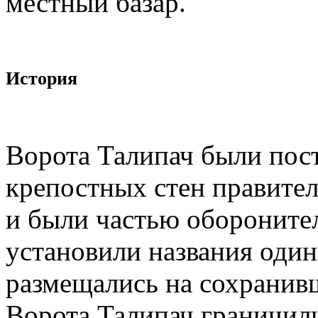
местный базар.
История
Ворота Талипач были пост
крепостных стен правител
и были частью обороните
установили названия один
размещались на сохранивш
Ворота Талипач граничил