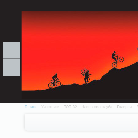
Notice: MemcachePool::get(): Server localhost (tcp 11211, udp 0) failed with: Conn
/home/n/nzestk3a/32spokes.ru/public_html/engine/lib/external/DklabCache/Zen
Топики
Участники
ТОП-32
Члены велоклуба
Галерея
Вопрос-ответ
Байки
События
Партнеры