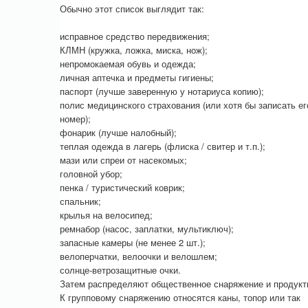
Обычно этот список выглядит так:
исправное средство передвижения;
КЛМН (кружка, ложка, миска, нож);
непромокаемая обувь и одежда;
личная аптечка и предметы гигиены;
паспорт (лучше заверенную у нотариуса копию);
полис медицинского страхования (или хотя бы записать ег
номер);
фонарик (лучше налобный);
теплая одежда в лагерь (флиска / свитер и т.п.);
мази или спреи от насекомых;
головной убор;
пенка / туристический коврик;
спальник;
крылья на велосипед;
ремнабор (насос, заплатки, мультиключ);
запасные камеры (не менее 2 шт.);
велоперчатки, велоочки и велошлем;
солнце-ветрозащитные очки.
Затем распределяют общественное снаряжение и продукт
К групповому снаряжению относятся каны, топор или так