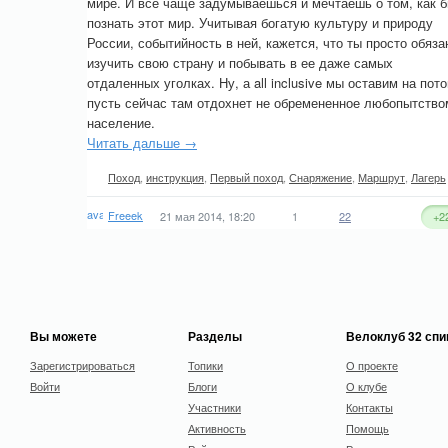
мире. И все чаще задумываешься и мечтаешь о том, как 
познать этот мир. Учитывая богатую культуру и природу
России, событийность в ней, кажется, что ты просто обяза
изучить свою страну и побывать в ее даже самых
отдаленных уголках. Ну, а all inclusive мы оставим на пото
пусть сейчас там отдохнет не обремененное любопытство
население.
Читать дальше →
Поход
,
инструкция
,
Первый поход
,
Снаряжение
,
Маршрут
,
Лагерь
Freeek
21 мая 2014, 18:20
1
22
+2
Вы можете
Разделы
Велоклуб 32 сп
Зарегистрироваться
Топики
О проекте
Войти
Блоги
О клубе
Участники
Контакты
Активность
Помощь