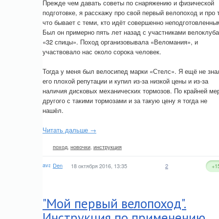
Прежде чем давать советы по снаряжению и физической
подготовке, я расскажу про свой первый велопоход и про 
что бывает с теми, кто идёт совершенно неподготовленны
Был он примерно пять лет назад с участниками велоклуба
«32 спицы». Поход организовывала «Веломания», и
участвовало нас около сорока человек.
Тогда у меня был велосипед марки «Стелс». Я ещё не зна
его плохой репутации и купил из-за низкой цены и из-за
наличия дисковых механических тормозов. По крайней ме
другого с такими тормозами и за такую цену я тогда не
нашёл.
Читать дальше →
поход
,
новочки
,
инструкция
Den
18 октября 2016, 13:35
2
+1
"Мой первый велопоход".
Инструкция по применению.